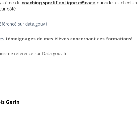
système de
coaching sportif en ligne efficace
qui aide tes clients à
eur côté
éférencé sur data.gouv !
des
témoignages de mes élèves concernant ces formations
!
anisme référencé sur Data.gouv.fr
is Gerin